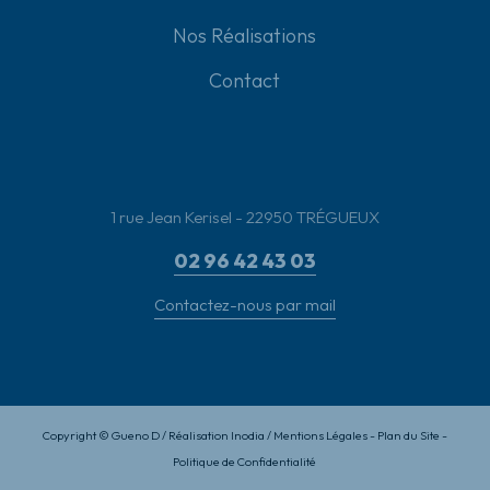
Nos Réalisations
Contact
1 rue Jean Kerisel - 22950
TRÉGUEUX
02 96 42 43 03
Contactez-nous par mail
Copyright © Gueno D /
Réalisation Inodia
/
Mentions Légales
-
Plan du Site
-
Politique de Confidentialité