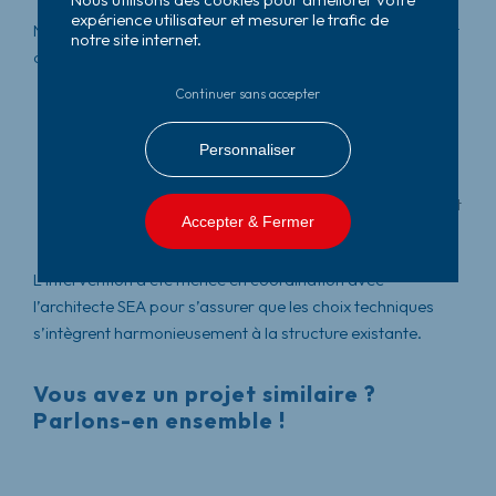
expérience utilisateur et mesurer le trafic de
Nous avons réalisé l’ensemble des travaux de plomberie et
notre site internet.
d’électricité sur cette extension. Cela inclut :
Continuer sans accepter
le dimensionnement et la pose des circuits électriques
neufs
Personnaliser
l’installation d’équipements adaptés aux usages
modernes (prises, éclairage, domotique)
la mise en œuvre d’un réseau de plomberie performant et
Accepter & Fermer
pensé pour durer.
L’intervention a été menée en coordination avec
l’architecte SEA pour s’assurer que les choix techniques
s’intègrent harmonieusement à la structure existante.
Vous avez un projet similaire ?
Parlons-en ensemble !