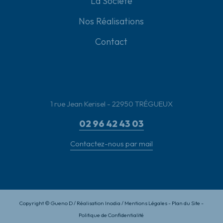
La Société
Nos Réalisations
Contact
1 rue Jean Kerisel - 22950
TRÉGUEUX
02 96 42 43 03
Contactez-nous par mail
Copyright © Gueno D /
Réalisation Inodia
/
Mentions Légales
-
Plan du Site
-
Politique de Confidentialité