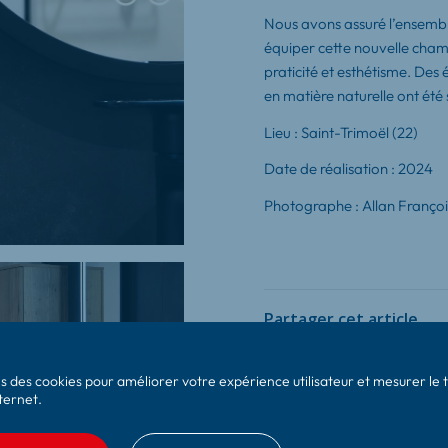
Nous avons assuré l’ensembl
équiper cette nouvelle cham
praticité et esthétisme. De
en matière naturelle ont été
Lieu :
Saint-Trimoël (22)
Date de réalisation :
2024
Photographe :
Allan Françoi
Partager cet article
ns des cookies pour améliorer votre expérience utilisateur et mesurer le t
nternet.